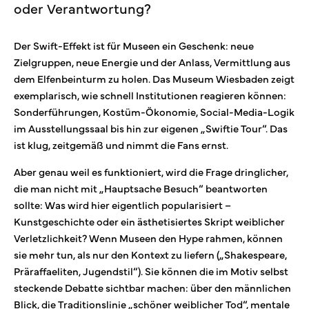
oder Verantwortung?
Der Swift-Effekt ist für Museen ein Geschenk: neue
Zielgruppen, neue Energie und der Anlass, Vermittlung aus
dem Elfenbeinturm zu holen. Das Museum Wiesbaden zeigt
exemplarisch, wie schnell Institutionen reagieren können:
Sonderführungen, Kostüm-Ökonomie, Social-Media-Logik
im Ausstellungssaal bis hin zur eigenen „Swiftie Tour“. Das
ist klug, zeitgemäß und nimmt die Fans ernst.
Aber genau weil es funktioniert, wird die Frage dringlicher,
die man nicht mit „Hauptsache Besuch“ beantworten
sollte: Was wird hier eigentlich popularisiert –
Kunstgeschichte oder ein ästhetisiertes Skript weiblicher
Verletzlichkeit? Wenn Museen den Hype rahmen, können
sie mehr tun, als nur den Kontext zu liefern („Shakespeare,
Präraffaeliten, Jugendstil“). Sie können die im Motiv selbst
steckende Debatte sichtbar machen: über den männlichen
Blick, die Traditionslinie „schöner weiblicher Tod“, mentale