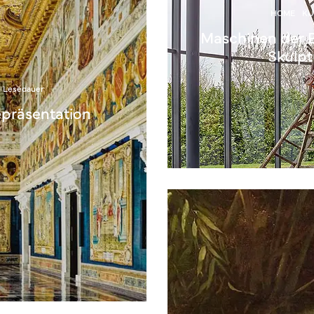
HOME
KU
Maschinen der 
Skulpt
n Lesedauer
epräsentation