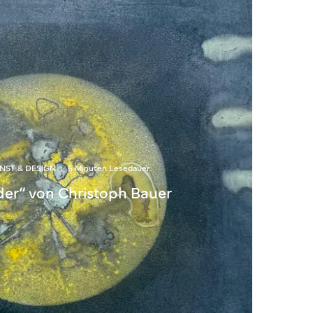
NST & DESIGN
·
6 Minuten Lesedauer
lder“ von Christoph Bauer