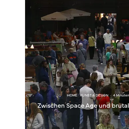
HOME
KUNST & DESIGN
·
4 Minute
Zwischen Space Age und brutali