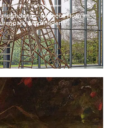
NST & DESIGN
·
7 Minuten Lesedauer
Empfindung – Rebecca Horn im
urenpark Waldfrieden