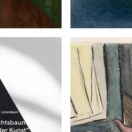
n Lesedauer
chtsbaum: E. H.
der Kunst“