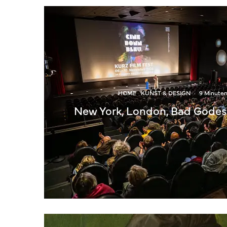
HOME
KUNST & DESIGN
·
9 Minute
New York, London, Bad Godesb