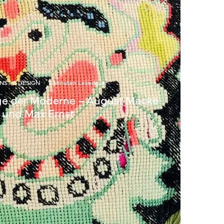
NST & DESIGN
·
3 Minuten Lesedauer
e der Moderne – August Macke
und Max Ernst