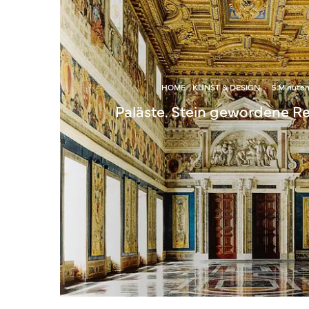
HOME
KUNST & DESIGN
·
5 Minute
Paläste. Stein gewordene R