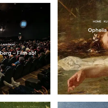
HOME
KU
Ophelia
n Lesedauer
erg – Film ab!