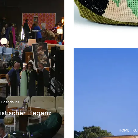
n Lesedauer
stischer Eleganz
HOME
KU