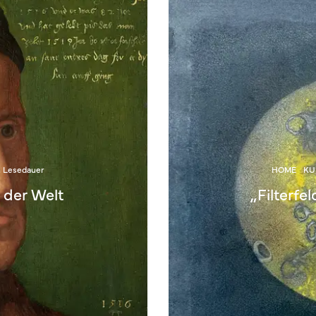
n Lesedauer
HOME
KU
 der Welt
„Filterfe