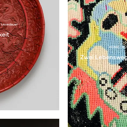
n Lesedauer
keit
HOME
KU
Zwei Lebensweg