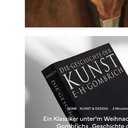
HOME
KUNST & DESIGN
·
2 Minute
Ein Klassiker unter’m Weihna
Gombrichs „Geschichte 