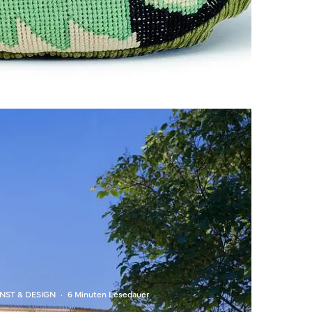
NST & DESIGN
·
6 Minuten Lesedauer