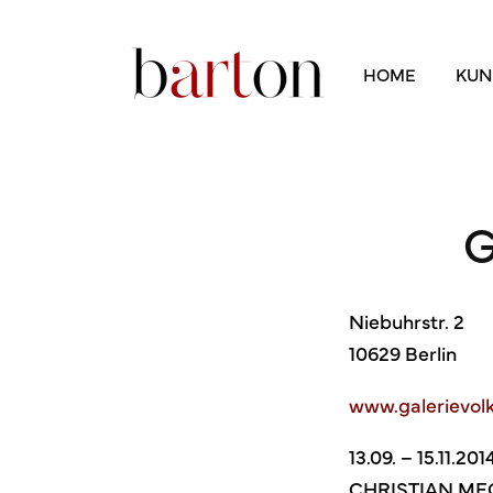
HOME
KUN
G
Niebuhrstr. 2
10629 Berlin
www.galerievol
13.09. – 15.11.201
CHRISTIAN ME