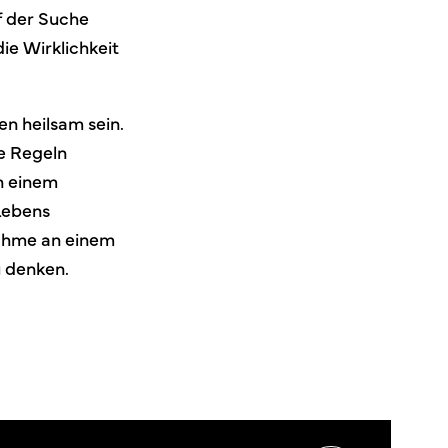
f der Suche
ie Wirklichkeit
n heilsam sein.
e Regeln
n einem
Lebens
nahme an einem
u denken.