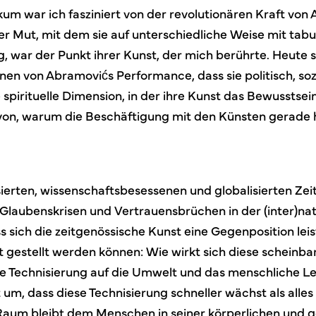
kum war ich fasziniert von der revolutionären Kraft von
r Mut, mit dem sie auf unterschiedliche Weise mit tabu
 war der Punkt ihrer Kunst, der mich berührte. Heute se
n von Abramovićs Performance, dass sie politisch, sozia
e spirituelle Dimension, in der ihre Kunst das Bewusstsein
on, warum die Beschäftigung mit den Künsten gerade h
ierten, wissenschaftsbesessenen und globalisierten Zeit
 Glaubenskrisen und Vertrauensbrüchen in der (inter)nati
s sich die zeitgenössische Kunst eine Gegenposition leis
t gestellt werden können: Wie wirkt sich diese scheinba
re Technisierung auf die Umwelt und das menschliche L
um, dass diese Technisierung schneller wächst als alles
aum bleibt dem Menschen in seiner körperlichen und ge