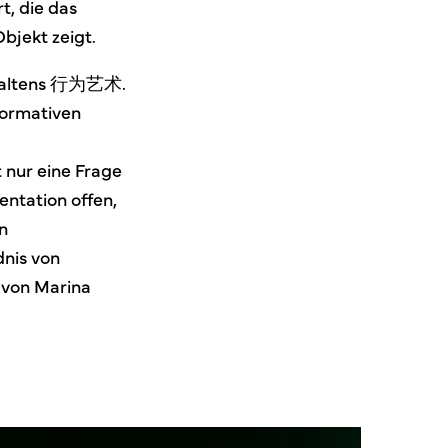
t, die das
bjekt zeigt.
erhaltens 行为艺术.
formativen
t nur eine Frage
entation offen,
n
nis von
 von Marina