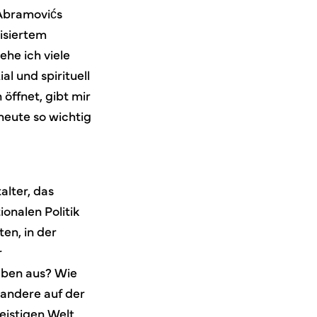
 Abramovićs
isiertem
he ich viele
l und spirituell
 öffnet, gibt mir
eute so wichtig
alter, das
onalen Politik
ten, in der
r
eben aus? Wie
 andere auf der
istigen Welt,