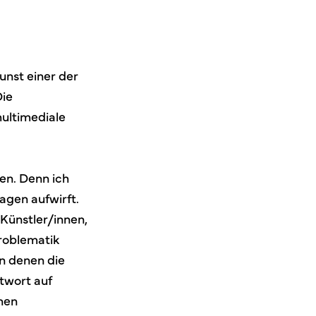
unst einer der
Die
multimediale
men. Denn ich
agen aufwirft.
 Künstler/innen,
Problematik
in denen die
twort auf
hen