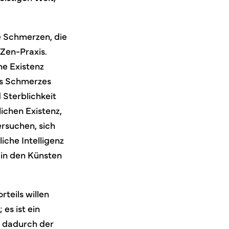
 Schmerzen, die
r Zen-Praxis.
he Existenz
es Schmerzes
 Sterblichkeit
ichen Existenz,
ersuchen, sich
iche Intelligenz
 in den Künsten
rteils willen
 es ist ein
h dadurch der