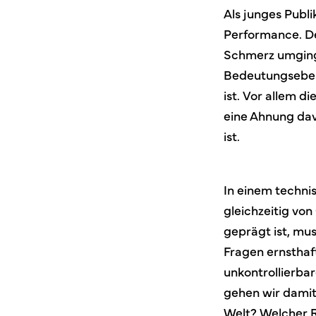
Als junges Publi
Performance. De
Schmerz umging,
Bedeutungsebene
ist. Vor allem di
eine Ahnung dav
ist.
In einem technis
gleichzeitig von
geprägt ist, mus
Fragen ernsthaf
unkontrollierba
gehen wir damit 
Welt? Welcher R