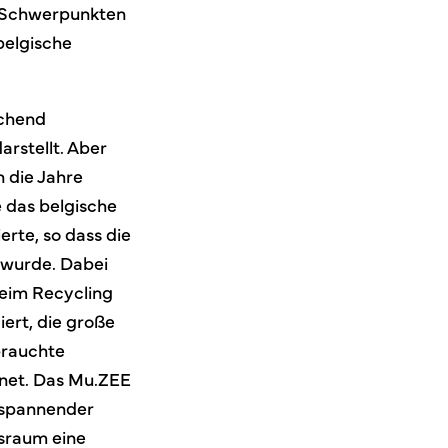
en Schwerpunkten
belgische
echend
rstellt. Aber
n die Jahre
 das belgische
rte, so dass die
 wurde. Dabei
beim Recycling
ert, die große
brauchte
hnet. Das Mu.ZEE
n spannender
gsraum eine