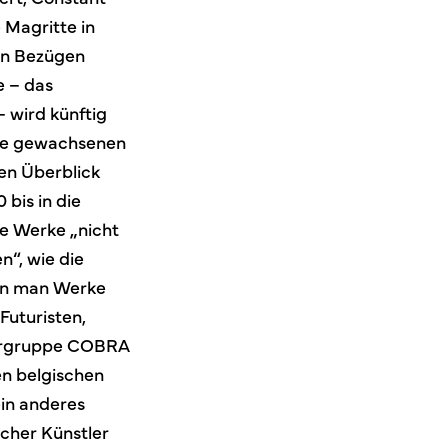
Magritte in
hen Bezügen
e – das
wird künftig
hre gewachsenen
en Überblick
 bis in die
e Werke „nicht
“, wie die
ann man Werke
Futuristen,
lergruppe COBRA
en belgischen
ein anderes
cher Künstler