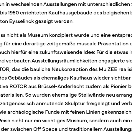
 nun in wechselnden Ausstellungen mit unterschiedlich
 bis 1950 errichteten Kaufhausgebäude des belgischen 
ton Eysselinck gezeigt werden.
ss nicht als Museum konzipiert wurde und eine entspr
 für eine derartige zeitgemäße museale Präsentation da
uch hierfür eine zukunftsweisende Idee: Für die etwas i
verbauten Ausstellungsräumlichkeiten engagierte sie
R, das die bauliche Neukonzeption des Mu.ZEE realisie
es Gebäudes als ehemaliges Kaufhaus wieder sichtbar
ative ROTOR aus Brüssel-Anderlecht zudem als Pionier 
terialien. So wurden ehemalige Stellwände neu arrangi
 zeitgenössisch anmutende Skulptur freigelegt und ver
ie archäologische Funde mit feinen Linien gekennzeic
Weise nicht nur ein wichtiges Museum, sondern auch ei
, der zwischen Off Space und traditionellem Ausstellun