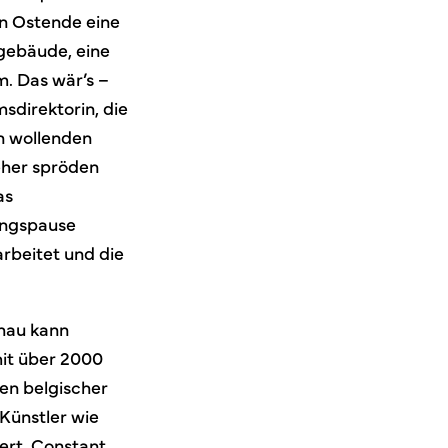
in Ostende eine
gebäude, eine
. Das wär’s –
sdirektorin, die
n wollenden
 eher spröden
as
angspause
rbeitet und die
hau kann
mit über 2000
en belgischer
Künstler wie
aert, Constant