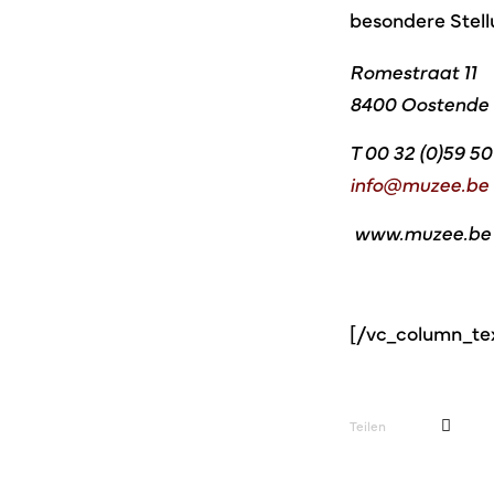
besondere Stell
Romestraat 11
8400 Oostende
T 00 32 (0)59 50 
info@muzee.be
www.muzee.be
[/vc_column_te
Teilen