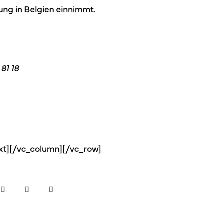
ung in Belgien einnimmt.
81 18
xt][/vc_column][/vc_row]