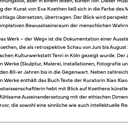
nungsvoll, aber in einem leisen, kühlen Ton. Dieser musi
ng der Kunst von Eva Koethen ließ sich in die Farbe des
hlags übersetzen, übertragen. Der Blick wird perspektiv
ntemplativen Bewusstseinsraum der menschlichen Wahr
as Werk – der Weg« ist die Dokumentation einer Ausste
oethen, die als retrospektive Schau von Juni bis August
chen Kulturwerkstatt Tenri in Köln gezeigt wurde. Der 
n Werke (Skulptur, Malerei, Installationen, Fotografie u
 den 80-er Jahren bis in die Gegenwart. Neben zahlrei
n Werke enthält das Buch Texte der Kuratorin Xiao Xiao
wissenschaftlerin hebt mit Blick auf Koethens künstle
nfühlsame Auseinandersetzung mit der ethischen Dimen
vor, die sowohl eine sinnliche wie auch intellektuelle R