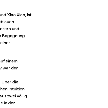
d Xiao Xiao, ist
eblauen
Lesern und
lle Begegnung
einer
auf einem
v war der
. Über die
hen Intuition
us zwei völlig
e in der