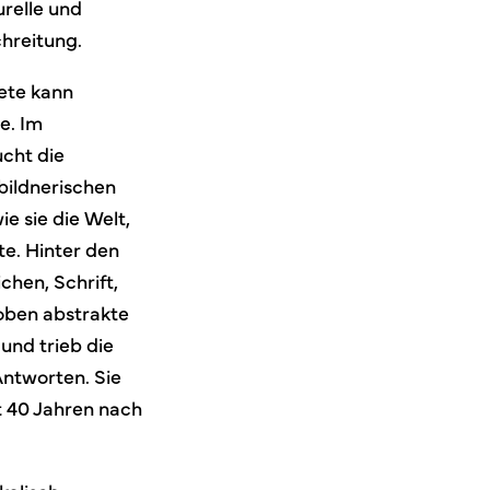
urelle und
hreitung.
ete kann
e. Im
ucht die
 bildnerischen
ie sie die Welt,
te. Hinter den
chen, Schrift,
oben abstrakte
und trieb die
Antworten. Sie
t 40 Jahren nach