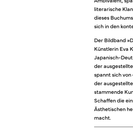
Ambivalent, span
literarische Kla
dieses Buchumsc
sich in den ko
Der Bildband »D
Künstlerin Eva K
Japanisch-Deuts
der ausgestellte
spannt sich von
der ausgestellte
stammende Kunst
Schaffen die ei
Ästhetischen her
macht.