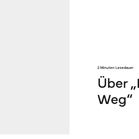
2 Minuten Lesedauer
Über 
Weg“