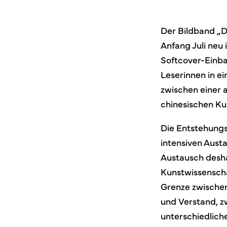
Der Bildband „D
Anfang Juli neu
Softcover-Einba
Leserinnen in e
zwischen einer 
chinesischen Ku
Die Entstehungs
intensiven Aust
Austausch desha
Kunstwissenscha
Grenze zwischen
und Verstand, z
unterschiedlich