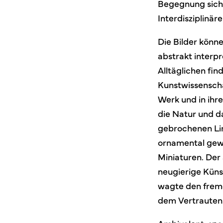
Begegnung sichtb
Interdisziplinä
Die Bilder könn
abstrakt interp
Alltäglichen fin
Kunstwissenschaf
Werk und in ihre
die Natur und d
gebrochenen Lini
ornamental gewi
Miniaturen. Der 
neugierige Küns
wagte den fremd
dem Vertrauten