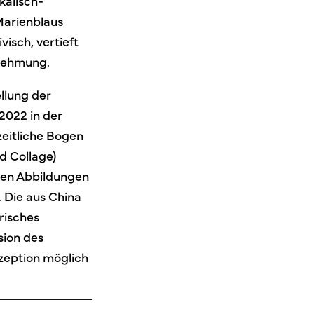
kalisch-
 Marienblaus
isch, vertieft
nehmung.
llung der
 2022 in der
zeitliche Bogen
nd Collage)
chen Abbildungen
. Die aus China
risches
sion des
ezeption möglich