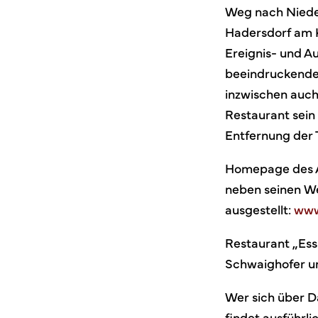
Weg nach Nieder
Hadersdorf am K
Ereignis- und Au
beeindruckende
inzwischen auch
Restaurant sein
Entfernung der 
Homepage des Au
neben seinen We
ausgestellt:
www
Restaurant „Ess
Schwaighofer u
Wer sich über D
findet ausführl