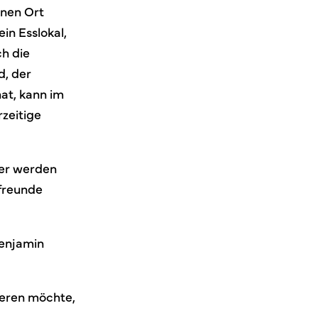
inen Ort
in Esslokal,
ch die
, der
at, kann im
zeitige
ier werden
rfreunde
Benjamin
ieren möchte,