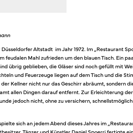
mann
 Düsseldorfer Altstadt im Jahr 1972. Im „Restaurant Spoe
m feudalen Mahl zufrieden um den blauen Tisch. Ein paa
d übrig geblieben, die Gläser sind noch gefüllt mit Wei
hteln und Feuerzeuge liegen auf dem Tisch und die Sti
s der Kellner nicht nur das Geschirr abräumt, sondern d
samt allen Dingen darauf entfernt.
Zur Erleichterung de
Runde jedoch nicht, ohne zu versichern, schnellstmöglich 
spielte sich an jedem Abend dieses Jahres im „Restauran
esitzer, Tänzer und Künstler Daniel Spoerri fertigte ein