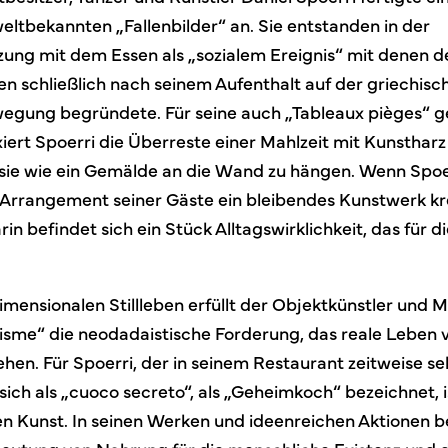
eltbekannten „Fallenbilder“ an. Sie entstanden in der
ung mit dem Essen als „sozialem Ereignis“ mit denen d
en schließlich nach seinem Aufenthalt auf der griechisc
egung begründete. Für seine auch „Tableaux pièges“ 
ert Spoerri die Überreste einer Mahlzeit mit Kunstharz 
 sie wie ein Gemälde an die Wand zu hängen. Wenn Spo
h-Arrangement seiner Gäste ein bleibendes Kunstwerk kr
arin befindet sich ein Stück Alltagswirklichkeit, das für 
imensionalen Stillleben erfüllt der Objektkünstler und
sme“ die neodadaistische Forderung, das reale Leben ve
hen. Für Spoerri, der in seinem Restaurant zeitweise se
sich als „cuoco secreto“, als „Geheimkoch“ bezeichnet, 
den Kunst. In seinen Werken und ideenreichen Aktionen b