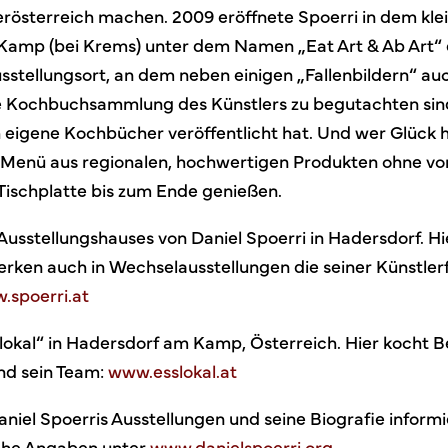
österreich machen. 2009 eröffnete Spoerri in dem kle
amp (bei Krems) unter dem Namen „Eat Art & Ab Art“ e
sstellungsort, an dem neben einigen „Fallenbildern“ au
 Kochbuchsammlung des Künstlers zu begutachten sind
 eigene Kochbücher veröffentlicht hat. Und wer Glück h
 Menü aus regionalen, hochwertigen Produkten ohne vor
Tischplatte bis zum Ende genießen.
sstellungshauses von Daniel Spoerri in Hadersdorf. H
rken auch in Wechselausstellungen die seiner Künstle
.spoerri.at
lokal“ in Hadersdorf am Kamp, Österreich. Hier kocht 
nd sein Team:
www.esslokal.at
aniel Spoerris Ausstellungen und seine Biografie inform
iche Angaben unter
www.danielspoerri.org