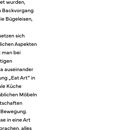
tet wurden,
em Backvorgang
ie Bügeleisen,
setzen sich
tlichen Aspekten
t man bei
tigen
ma auseinander
ung „Eat Art“ in
ale Küche
 üblichen Möbeln
ätschaften
in Bewegung.
e in eine Art
brachen, alles