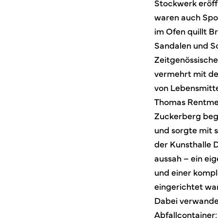
Stockwerk eröff
waren auch Spoe
im Ofen quillt 
Sandalen und S
Zeitgenössische
vermehrt mit de
von Lebensmitte
Thomas Rentmei
Zuckerberg begr
und sorgte mit s
der Kunsthalle 
aussah – ein ei
und einer kompl
eingerichtet wa
Dabei verwandel
Abfallcontainer: