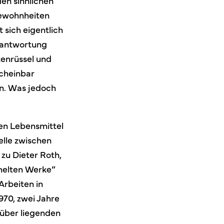
en sinnlichen
gewohnheiten
sich eigentlich
Beantwortung
tenrüssel und
scheinbar
n. Was jedoch
en Lebensmittel
elle zwischen
 zu Dieter Roth,
melten Werke“
Arbeiten in
1970, zwei Jahre
rüber liegenden