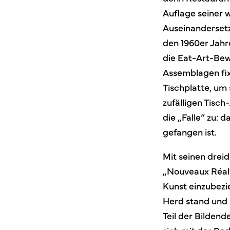
Auflage seiner w
Auseinandersetz
den 1960er Jahr
die Eat-Art-Bew
Assemblagen fixi
Tischplatte, um
zufälligen Tisc
die „Falle“ zu: d
gefangen ist.
Mit seinen dreid
„Nouveaux Réali
Kunst einzubezie
Herd stand und 
Teil der Bilden