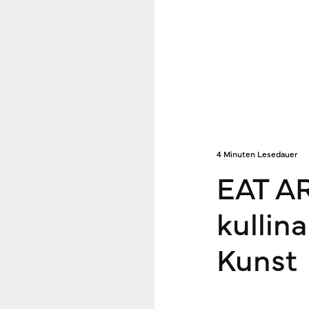
4 Minuten Lesedauer
EAT AR
kullin
Kunst