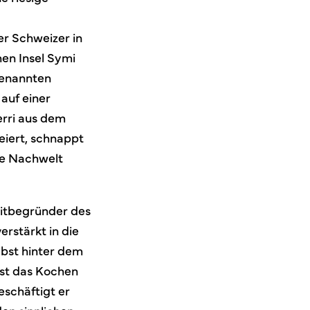
er Schweizer in
hen Insel Symi
genannten
auf einer
erri aus dem
eiert, schnappt
die Nachwelt
 Mitbegründer des
rstärkt in die
lbst hinter dem
ist das Kochen
eschäftigt er