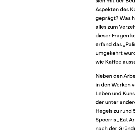
sich mit der Be
Aspekten des Ko
geprägt? Was ha
alles zum Verze
dieser Fragen k
erfand das „Pal
umgekehrt wurde
wie Kaffee auss
Neben den Arbei
in den Werken vo
Leben und Kunst 
der unter ande
Hegels zu rund 5
Spoerris „Eat Ar
nach der Gründu