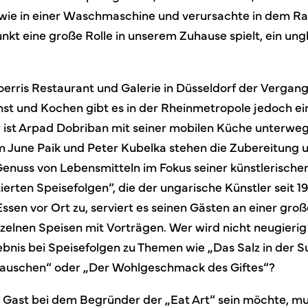
wie in einer Waschmaschine und verursachte in dem Ra
unkt eine große Rolle in unserem Zuhause spielt, ein ung
erris Restaurant und Galerie in Düsseldorf der Vergange
st und Kochen gibt es in der Rheinmetropole jedoch ein
er ist Arpad Dobriban mit seiner mobilen Küche unterweg
 June Paik und Peter Kubelka stehen die Zubereitung 
enuss von Lebensmitteln im Fokus seiner künstlerischen
rten Speisefolgen“, die der ungarische Künstler seit 19
Essen vor Ort zu, serviert es seinen Gästen an einer groß
nzelnen Speisen mit Vorträgen. Wer wird nicht neugierig
nis bei Speisefolgen zu Themen wie „Das Salz in der 
tauschen“ oder „Der Wohlgeschmack des Giftes“?
Gast bei dem Begründer der „Eat Art“ sein möchte, mus