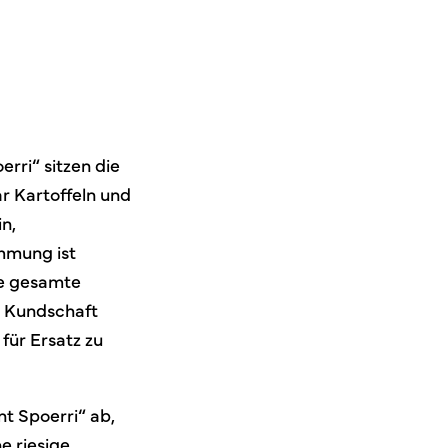
rri“ sitzen die
r Kartoffeln und
n,
mmung ist
ie gesamte
r Kundschaft
für Ersatz zu
t Spoerri“ ab,
e riesige