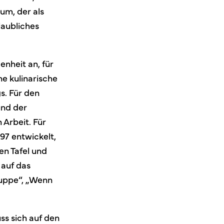
um, der als
laubliches
nheit an, für
e kulinarische
s. Für den
und der
 Arbeit. Für
97 entwickelt,
en Tafel und
 auf das
Suppe“, „Wenn
s sich auf den