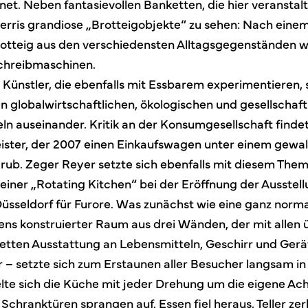
net. Neben fantasievollen Banketten, die hier veranstal
rris grandiose „Brotteigobjekte“ zu sehen: Nach ein
Brotteig aus den verschiedensten Alltagsgegenständen w
chreibmaschinen.
 Künstler, die ebenfalls mit Essbarem experimentieren, 
n globalwirtschaftlichen, ökologischen und gesellschaf
ln auseinander. Kritik an der Konsumgesellschaft finde
ster, der 2007 einen Einkaufswagen unter einem gewal
ub. Zeger Reyer setzte sich ebenfalls mit diesem The
einer „Rotating Kitchen“ bei der Eröffnung der Ausstell
Düsseldorf für Furore. Was zunächst wie eine ganz norm
gens konstruierter Raum aus drei Wänden, der mit allen
etten Ausstattung an Lebensmitteln, Geschirr und Ger
r – setzte sich zum Erstaunen aller Besucher langsam 
te sich die Küche mit jeder Drehung um die eigene Achs
 Schranktüren sprangen auf, Essen fiel heraus, Teller zer