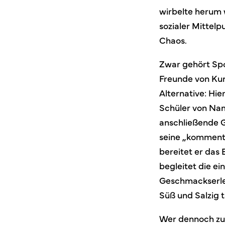
wirbelte herum 
sozialer Mittelp
Chaos.
Zwar gehört Spo
Freunde von Kun
Alternative: Hi
Schüler von Nam
anschließende G
seine „kommentie
bereitet er das 
begleitet die ei
Geschmackserleb
Süß und Salzig 
Wer dennoch zu 