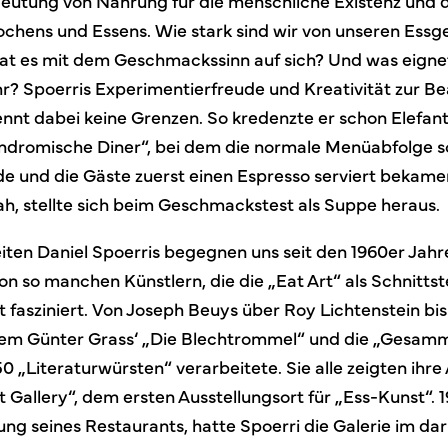
deutung von Nahrung für die menschliche Existenz und d
chens und Essens. Wie stark sind wir von unseren Ess
t es mit dem Geschmackssinn auf sich? Und was eignet 
hr? Spoerris Experimentierfreude und Kreativität zur 
ennt dabei keine Grenzen. So kredenzte er schon Elefan
indromische Diner“, bei dem die normale Menüabfolge 
 und die Gäste zuerst einen Espresso serviert bekame
ah, stellte sich beim Geschmackstest als Suppe heraus.
ten Daniel Spoerris begegnen uns seit den 1960er Jahr
n so manchen Künstlern, die die „Eat Art“ als Schnittst
fasziniert. Von Joseph Beuys über Roy Lichtenstein bis
rem Günter Grass‘ „Die Blechtrommel“ und die „Gesam
0 „Literaturwürsten“ verarbeitete. Sie alle zeigten ihre 
t Gallery“, dem ersten Ausstellungsort für „Ess-Kunst“. 
ng seines Restaurants, hatte Spoerri die Galerie im da