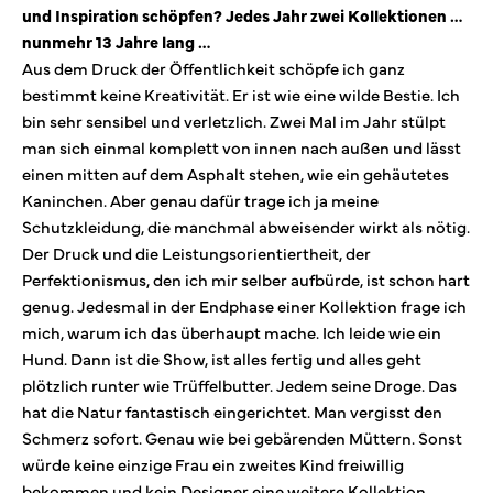
und Inspiration schöpfen? Jedes Jahr zwei Kollektionen …
nunmehr 13 Jahre lang …
Aus dem Druck der Öffentlichkeit schöpfe ich ganz
bestimmt keine Kreativität. Er ist wie eine wilde Bestie. Ich
bin sehr sensibel und verletzlich. Zwei Mal im Jahr stülpt
man sich einmal komplett von innen nach außen und lässt
einen mitten auf dem Asphalt stehen, wie ein gehäutetes
Kaninchen. Aber genau dafür trage ich ja meine
Schutzkleidung, die manchmal abweisender wirkt als nötig.
Der Druck und die Leistungsorientiertheit, der
Perfektionismus, den ich mir selber aufbürde, ist schon hart
genug. Jedesmal in der Endphase einer Kollektion frage ich
mich, warum ich das überhaupt mache. Ich leide wie ein
Hund. Dann ist die Show, ist alles fertig und alles geht
plötzlich runter wie Trüffelbutter. Jedem seine Droge. Das
hat die Natur fantastisch eingerichtet. Man vergisst den
Schmerz sofort. Genau wie bei gebärenden Müttern. Sonst
würde keine einzige Frau ein zweites Kind freiwillig
bekommen und kein Designer eine weitere Kollektion