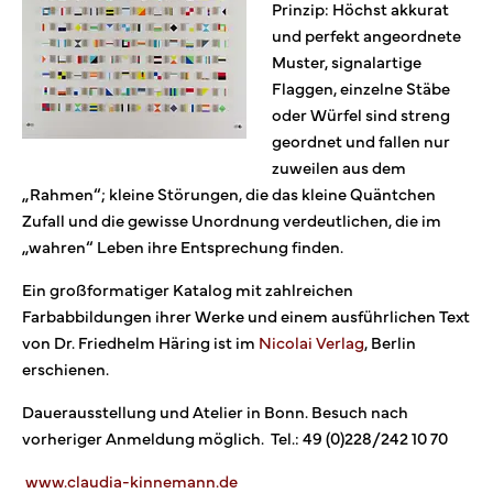
Prinzip: Höchst akkurat
und perfekt angeordnete
Muster, signalartige
Flaggen, einzelne Stäbe
oder Würfel sind streng
geordnet und fallen nur
zuweilen aus dem
„Rahmen“; kleine Störungen, die das kleine Quäntchen
Zufall und die gewisse Unordnung verdeutlichen, die im
„wahren“ Leben ihre Entsprechung finden.
Ein großformatiger Katalog mit zahlreichen
Farbabbildungen ihrer Werke und einem ausführlichen Text
von Dr. Friedhelm Häring ist im
Nicolai Verlag
, Berlin
erschienen.
Dauerausstellung und Atelier in Bonn. Besuch nach
vorheriger Anmeldung möglich.
Tel.:
49 (0)228/242 10 70
www.claudia-kinnemann.de