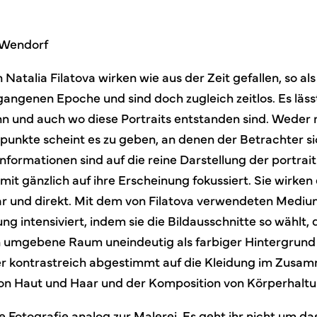
 Wendorf
n Natalia Filatova wirken wie aus der Zeit gefallen, so al
gangenen Epoche und sind doch zugleich zeitlos. Es läss
 und auch wo diese Portraits entstanden sind. Weder 
spunkte scheint es zu geben, an denen der Betrachter si
informationen sind auf die reine Darstellung der portrai
mit gänzlich auf ihre Erscheinung fokussiert. Sie wirken
r und direkt. Mit dem von Filatova verwendeten Mediu
ng intensiviert, indem sie die Bildausschnitte so wählt, 
n umgebene Raum uneindeutig als farbiger Hintergrund 
 kontrastreich abgestimmt auf die Kleidung im Zusam
von Haut und Haar und der Komposition von Körperhaltu
ie Fotografie analog zur Malerei. Es geht ihr nicht um da