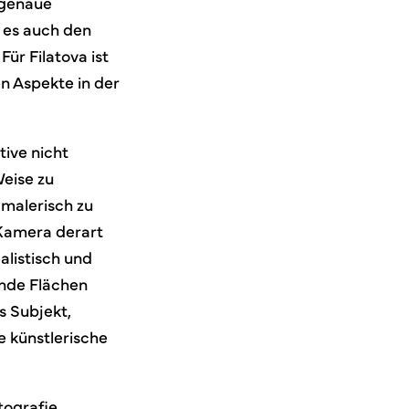
 genaue
t es auch den
Für Filatova ist
en Aspekte in der
tive nicht
Weise zu
malerisch zu
 Kamera derart
ealistisch und
ende Flächen
s Subjekt,
 künstlerische
tografie