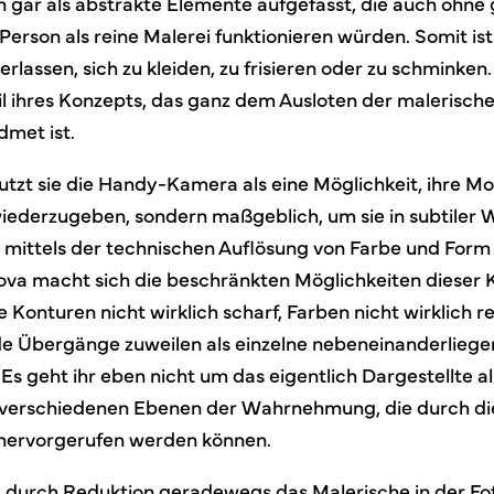
en gar als abstrakte Elemente aufgefasst, die auch ohne
Person als reine Malerei funktionieren würden. Somit is
rlassen, sich zu kleiden, zu frisieren oder zu schminken. 
eil ihres Konzepts, das ganz dem Ausloten der malerisch
dmet ist.
tzt sie die Handy-Kamera als eine Möglichkeit, ihre Mo
wiederzugeben, sondern maßgeblich, um sie in subtiler 
mittels der technischen Auflösung von Farbe und Form 
tova macht sich die beschränkten Möglichkeiten dieser
ie Konturen nicht wirklich scharf, Farben nicht wirklich r
nde Übergänge zuweilen als einzelne nebeneinanderlieg
Es geht ihr eben nicht um das eigentlich Dargestellte al
verschiedenen Ebenen der Wahrnehmung, die durch die
 hervorgerufen werden können.
hr, durch Reduktion geradewegs das Malerische in der Fo