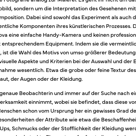
bbild, sondern um die Interpretation des Gesehenen mit
mposition. Dabei sind sowohl das Experiment als auch 
ntliche Komponenten ihres künstlerischen Prozesses. 
ova eine einfache Handy-Kamera und keinen profession
 entsprechendem Equipment. Indem sie die vermeintlic
 ist die Wahl des Motivs von umso größerer Bedeutung.
visuelle Aspekte und Kriterien bei der Auswahl und der 
fnahme wesentlich. Etwa die grobe oder feine Textur des
Haut, der Augen oder der Kleidung.
ne genaue Beobachterin und immer auf der Suche nach ei
erksamkeit einnimmt, wobei sie befindet, dass diese von
nschen schon vom Ursprung her ein gewisses Grad der 
Besonderheiten der Attribute wie etwa die Beschaffenhei
Ups, Schmucks oder der Stofflichkeit der Kleidung werd