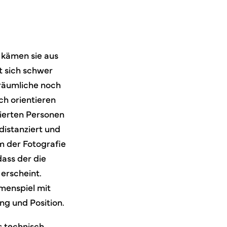
s kämen sie aus
t sich schwer
räumliche noch
ch orientieren
tierten Personen
 distanziert und
m der Fotografie
dass der die
erscheint.
menspiel mit
ng und Position.
s technisch