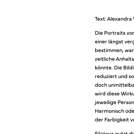
Text: Alexandra
Die Portraits vo
einer längst ver
bestimmen, wann
zeitliche Anhalt
könnte. Die Bild
reduziert und so
doch unmittelba
wird diese Wirku
jeweilige Perso
Harmonisch oder
der Farbigkeit 
Filatova nutzt d