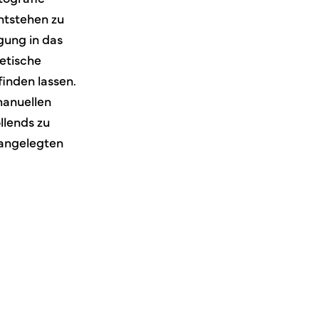
ntstehen zu
gung in das
oetische
finden lassen.
manuellen
llends zu
 angelegten