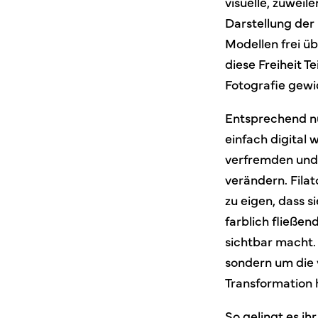
visuelle, zuweil
Darstellung der 
Modellen frei übe
diese Freiheit T
Fotografie gewi
Entsprechend nu
einfach digital 
verfremden und 
verändern. Fila
zu eigen, dass s
farblich fließe
sichtbar macht. 
sondern um die 
Transformation
So gelingt es i