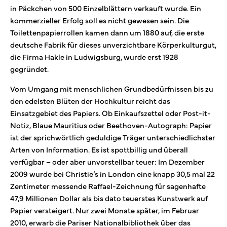
in Päckchen von 500 Einzelblättern verkauft wurde. Ein
kommerzieller Erfolg soll es nicht gewesen sein. Die
Toilettenpapierrollen kamen dann um 1880 auf, die erste
deutsche Fabrik für dieses unverzichtbare Körperkulturgut,
die Firma Hakle in Ludwigsburg, wurde erst 1928
gegründet.
Vom Umgang mit menschlichen Grundbedürfnissen bis zu
den edelsten Blüten der Hochkultur reicht das
Einsatzgebiet des Papiers. Ob Einkaufszettel oder Post-it-
Notiz, Blaue Mauritius oder Beethoven-Autograph: Papier
ist der sprichwörtlich geduldige Träger unterschiedlichster
Arten von Information. Es ist spottbillig und überall
verfügbar – oder aber unvorstellbar teuer: Im Dezember
2009 wurde bei Christie’s in London eine knapp 30,5 mal 22
Zentimeter messende Raffael-Zeichnung für sagenhafte
47,9 Millionen Dollar als bis dato teuerstes Kunstwerk auf
Papier versteigert. Nur zwei Monate später, im Februar
2010, erwarb die Pariser Nationalbibliothek über das