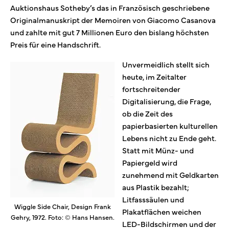
Auktionshaus Sotheby’s das in Französisch geschriebene
Originalmanuskript der Memoiren von Giacomo Casanova
und zahlte mit gut 7 Millionen Euro den bislang höchsten
Preis für eine Handschrift.
Unvermeidlich stellt sich
heute, im Zeitalter
fortschreitender
Digitalisierung, die Frage,
ob die Zeit des
papierbasierten kulturellen
Lebens nicht zu Ende geht.
Statt mit Münz- und
Papiergeld wird
zunehmend mit Geldkarten
aus Plastik bezahlt;
Litfasssäulen und
Wiggle Side Chair, Design Frank
Plakatflächen weichen
Gehry, 1972. Foto: © Hans Hansen.
LED-Bildschirmen und der