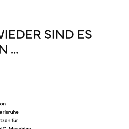
IEDER SIND ES
N …
von
arlsruhe
tzen für
 CNC-Maschine